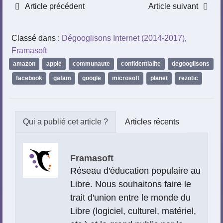
Article précédent
Article suivant
Classé dans :
Dégooglisons Internet (2014-2017)
,
Framasoft
amazon
,
apple
,
communaute
,
confidentialite
,
degooglisons
,
facebook
,
gafam
,
google
,
microsoft
,
planet
,
rezotic
Articles récents
Framasoft
Réseau d'éducation populaire au
Libre. Nous souhaitons faire le
trait d'union entre le monde du
Libre (logiciel, culturel, matériel,