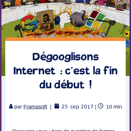
Dégooglisons
Internet : c’est la fin
du début !
25
sep 2017
Temps
par
Framasoft
|
|
10
min
de
lecture