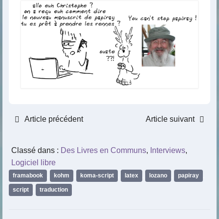
Article précédent
Article suivant
Classé dans :
Des Livres en Communs
,
Interviews
,
Logiciel libre
framabook
,
kohm
,
koma-script
,
latex
,
lozano
,
papiray
,
script
,
traduction