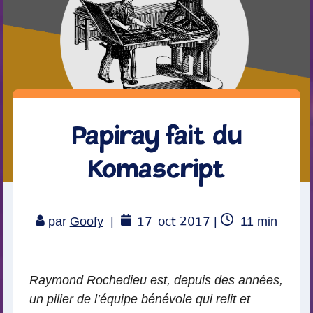
Papiray fait du
Komascript
17
oct 2017
Temps
par
Goofy
|
|
11
min
de
lecture
Raymond Rochedieu est, depuis des années,
un pilier de l’équipe bénévole qui relit et