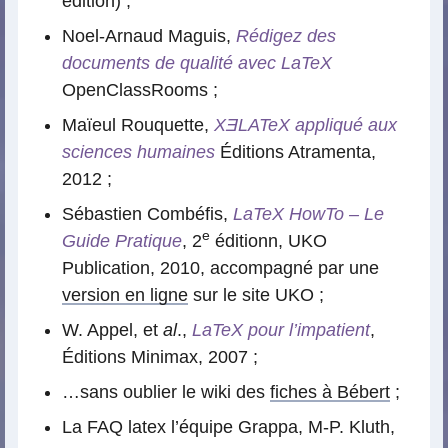
édition) ;
Noel-Arnaud Maguis,
Rédigez des
documents de qualité avec LaTeX
OpenClassRooms ;
Maïeul Rouquette,
XƎLATeX appliqué aux
sciences humaines
Éditions Atramenta,
2012 ;
Sébastien Combéfis,
LaTeX HowTo – Le
e
Guide Pratique
, 2
éditionn, UKO
Publication, 2010, accompagné par une
version en ligne
sur le site UKO ;
W. Appel, et
al
.,
LaTeX pour l’impatient
,
Éditions Minimax, 2007 ;
…sans oublier le wiki des
fiches à Bébert
;
La FAQ latex l’équipe Grappa, M-P. Kluth,