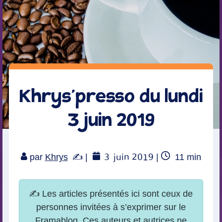
Khrys’presso du lundi
3 juin 2019
3
juin 2019
Temps
par
Khrys
|
|
11
min
de
lecture