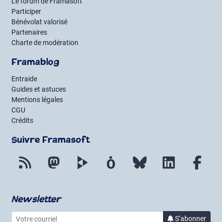
Le forum de Framasoft
Participer
Bénévolat valorisé
Partenaires
Charte de modération
Framablog
Entraide
Guides et astuces
Mentions légales
CGU
Crédits
Suivre Framasoft
Flux RSS
Mastodon
PeerTube
Mobilizon
Bluesky
LinkedIn
Fac
Newsletter
Votre courriel
à la 
S’abonner