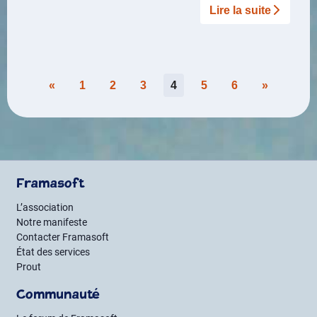
Lire la suite­­
Pagination
«
1
2
3
4
5
6
»
des
publications
Framasoft
L’association
Notre manifeste
Contacter Framasoft
État des services
Prout
Communauté