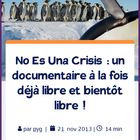
No Es Una Crisis : un
documentaire à la fois
déjà libre et bientôt
libre !
21
nov 2013
Temps
par
pyg
|
|
14
min
de