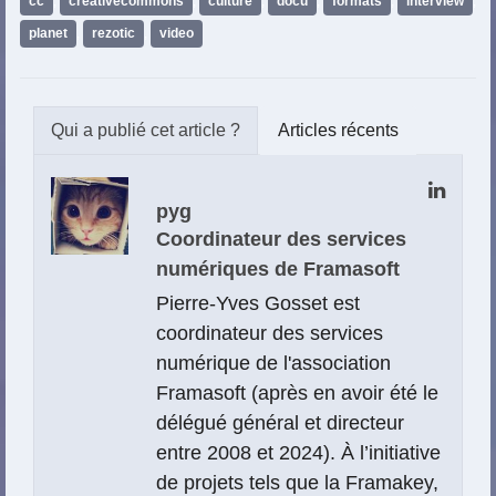
cc
,
creativecommons
,
culture
,
docu
,
formats
,
interview
,
planet
,
rezotic
,
video
Articles récents
pyg
Coordinateur des services
numériques de Framasoft
Pierre-Yves Gosset est
coordinateur des services
numérique de l'association
Framasoft (après en avoir été le
délégué général et directeur
entre 2008 et 2024). À l’initiative
de projets tels que la Framakey,