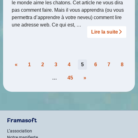
le monde aime les chatons. Cet article ne vous dira
pas comment faire. Mais il vous apprendra (ou vous
permettra d’apprendre à votre neveu) comment lire
une adresse web. Ce qui est, …
Lire la suite­­
Pagination
«
1
2
3
4
5
6
7
8
des
…
45
»
publications
Framasoft
L’association
Notre manifeste