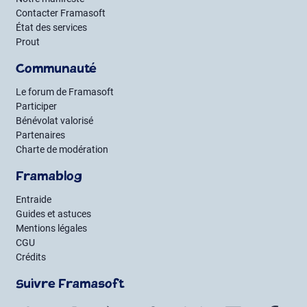
Contacter Framasoft
État des services
Prout
Communauté
Le forum de Framasoft
Participer
Bénévolat valorisé
Partenaires
Charte de modération
Framablog
Entraide
Guides et astuces
Mentions légales
CGU
Crédits
Suivre Framasoft
Flux RSS
Mastodon
PeerTube
Mobilizon
Bluesky
LinkedIn
Fac