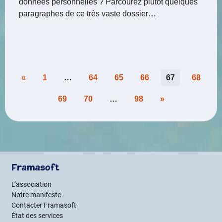
données personnelles ? Parcourez plutôt quelques
paragraphes de ce très vaste dossier…
Pagination
«
1
…
64
65
66
67
68
des
69
70
…
98
»
publications
Framasoft
L’association
Notre manifeste
Contacter Framasoft
État des services