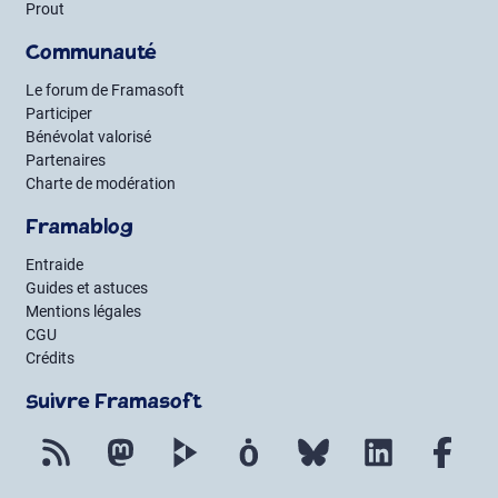
Prout
Communauté
Le forum de Framasoft
Participer
Bénévolat valorisé
Partenaires
Charte de modération
Framablog
Entraide
Guides et astuces
Mentions légales
CGU
Crédits
Suivre Framasoft
Flux RSS
Mastodon
PeerTube
Mobilizon
Bluesky
LinkedIn
Fac