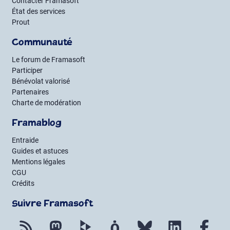
Contacter Framasoft
État des services
Prout
Communauté
Le forum de Framasoft
Participer
Bénévolat valorisé
Partenaires
Charte de modération
Framablog
Entraide
Guides et astuces
Mentions légales
CGU
Crédits
Suivre Framasoft
Flux RSS
Mastodon
PeerTube
Mobilizon
Bluesky
LinkedIn
Fac