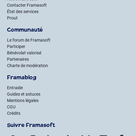
Contacter Framasoft
État des services
Prout
Communauté
Le forum de Framasoft
Participer
Bénévolat valorisé
Partenaires
Charte de modération
Framablog
Entraide
Guides et astuces
Mentions légales
CGU
Crédits
Suivre Framasoft
Flux RSS
Mastodon
PeerTube
Mobilizon
Bluesky
LinkedIn
Fac