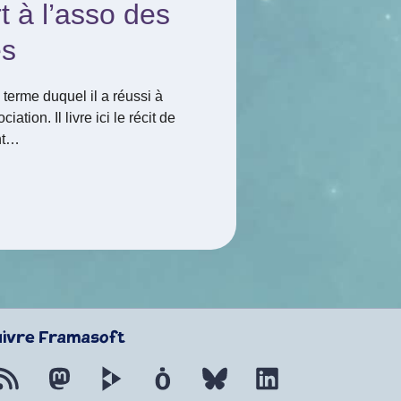
rt à l’asso des
es
u terme duquel il a réussi à
ation. Il livre ici le récit de
ant…
uivre Framasoft
Flux RSS
Mastodon
PeerTube
Mobilizon
Bluesky
LinkedIn