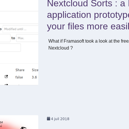
Nextcloud Sorts : a
application prototyp
your files more easi
What if Framasoft took a look at the free
Nextcloud ?
4
juil 2018