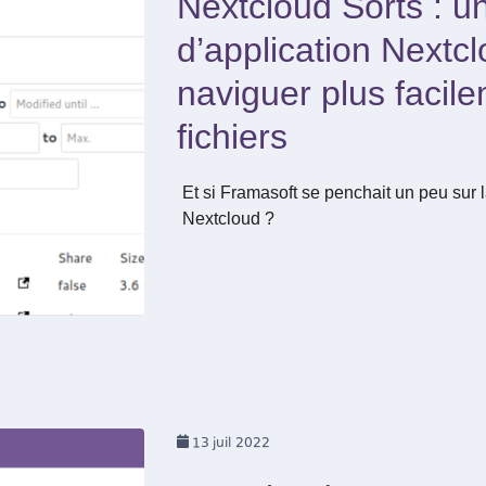
Nextcloud Sorts : u
d’application Nextc
naviguer plus facil
fichiers
Et si Framasoft se penchait un peu sur l
Nextcloud ?
13
juil 2022