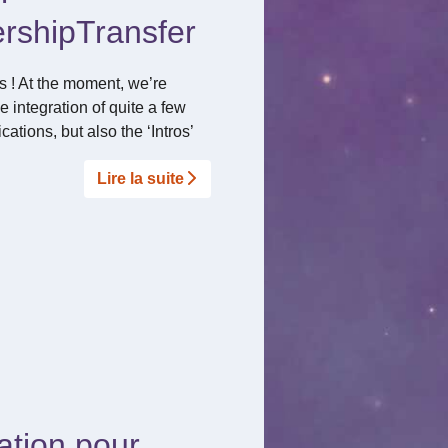
rshipTransfer
s ! At the moment, we’re
he integration of quite a few
ations, but also the ‘Intros’
Lire la suite­­
ation pour