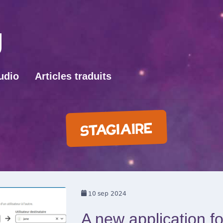
udio
Articles traduits
STAGIAIRE
10
sep 2024
A new application fo