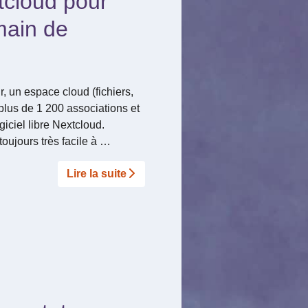
tcloud pour
 main de
, un espace cloud (fichiers,
 plus de 1 200 associations et
giciel libre Nextcloud.
oujours très facile à …
Lire la suite­­