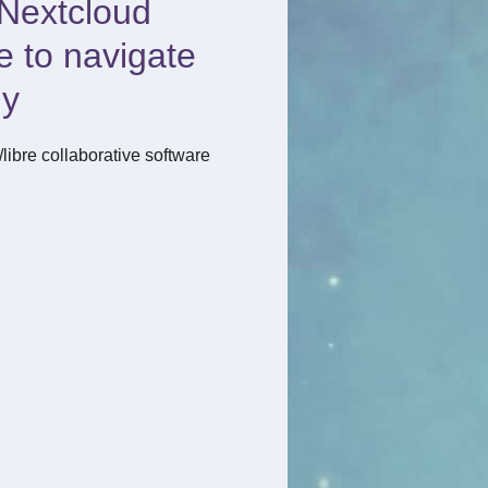
 Nextcloud
e to navigate
ly
/libre collaborative software