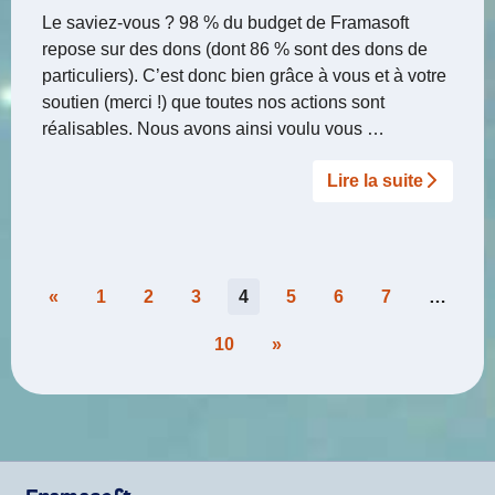
Le saviez-vous ? 98 % du budget de Framasoft
repose sur des dons (dont 86 % sont des dons de
particuliers). C’est donc bien grâce à vous et à votre
soutien (merci !) que toutes nos actions sont
réalisables. Nous avons ainsi voulu vous …
Lire la suite­­
Pagination
«
1
2
3
4
5
6
7
…
des
10
»
publications