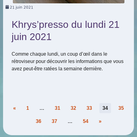
21
juin 2021
Khrys’presso du lundi 21
juin 2021
Comme chaque lundi, un coup d’œil dans le
rétroviseur pour découvrir les informations que vous
avez peut-être ratées la semaine dernière.
Pagination
«
1
…
31
32
33
34
35
des
36
37
…
54
»
publications