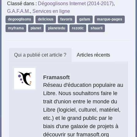
Classé dans :
Dégooglisons Internet (2014-2017)
,
G.A.F.A.M.
,
Services en ligne
degooglisons
,
delicious
,
favoris
,
gafam
,
marque-pages
,
myframa
,
planet
,
planetedu
,
rezotic
,
shaarli
Articles récents
Framasoft
Réseau d'éducation populaire au
Libre. Nous souhaitons faire le
trait d'union entre le monde du
Libre (logiciel, culturel, matériel,
etc.) et le grand public par le
biais d'une galaxie de projets à
découvrir sur
framasoft.org