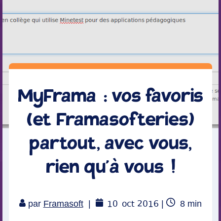
MyFrama : vos favoris
(et Framasofteries)
partout, avec vous,
rien qu’à vous !
10
oct 2016
Temps
par
Framasoft
|
|
8
min
de