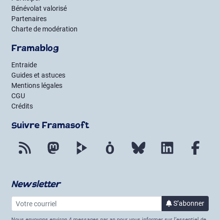
Bénévolat valorisé
Partenaires
Charte de modération
Framablog
Entraide
Guides et astuces
Mentions légales
CGU
Crédits
Suivre Framasoft
Flux RSS
Mastodon
PeerTube
Mobilizon
Bluesky
LinkedIn
Fac
Newsletter
Votre courriel
à la 
S’abonner
Nous envoyons environ 4 messages par an pour vous informer sur l’essentiel de