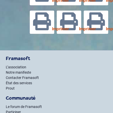
Imprimer
Imprimer
Imp
publications
Imprimer
Imprimer
Imp
Framasoft
L’association
Notre manifeste
Contacter Framasoft
État des services
Prout
Communauté
Le forum de Framasoft
Participer