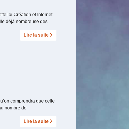
e loi Création et Internet
mille déjà nombreuse des
Lire la suite­­
s qu’on comprendra que celle
 au nombre de
Lire la suite­­