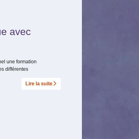
ue avec
el une formation
s différentes
Lire la suite­­