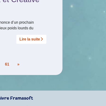
nnonce d’un prochain
deux poids lourds du
Lire la suite­­
61
»
uivre Framasoft