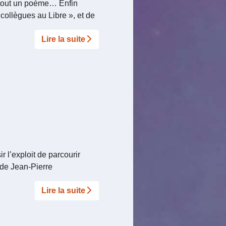
is tout un poème… Enfin
ollègues au Libre », et de
Lire la suite­­
r l’exploit de parcourir
 de Jean-Pierre
Lire la suite­­