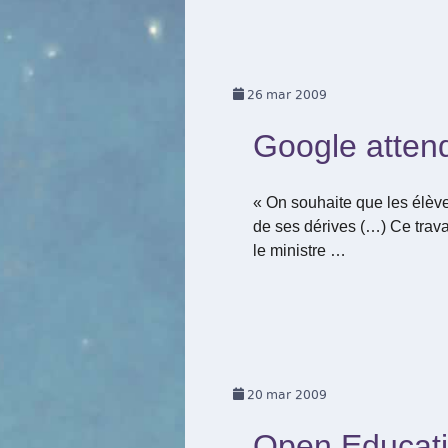
26
mar 2009
Google attend
« On souhaite que les élèves
de ses dérives (…) Ce trava
le ministre …
20
mar 2009
Open Educatio