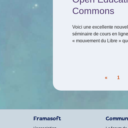
Commons
Voici une excellente nouve
séminaire de cours en ligne
« mouvement du Libre » que
Pagination
«
1
des
publications
Framasoft
Commun