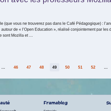
lle (que vous ne trouverez pas dans le Café Pédagogique) : l’a
 autour de « l’Open Education », réalisé conjointement par les 
 sont Mozilla et …
…
46
47
48
49
50
51
52
…
auté
Framablog
S