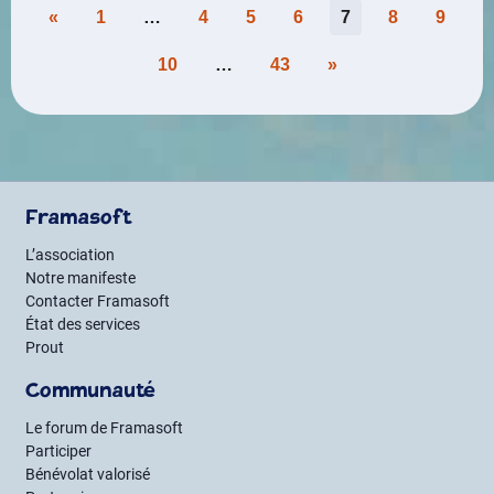
Pagination
«
1
…
4
5
6
7
8
9
des
10
…
43
»
publications
Framasoft
L’association
Notre manifeste
Contacter Framasoft
État des services
Prout
Communauté
Le forum de Framasoft
Participer
Bénévolat valorisé