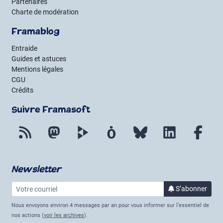
Partenaires
Charte de modération
Framablog
Entraide
Guides et astuces
Mentions légales
CGU
Crédits
Suivre Framasoft
Flux RSS
Mastodon
PeerTube
Mobilizon
Bluesky
LinkedIn
Fac
Newsletter
Votre courriel
à la 
S’abonner
Nous envoyons environ 4 messages par an pour vous informer sur l’essentiel de
nos actions (
voir les archives
).