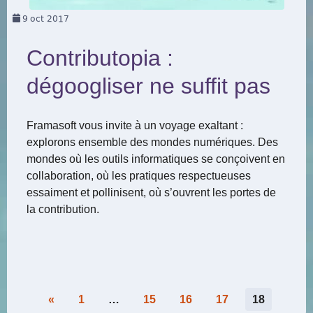
9
oct 2017
Contributopia :
dégoogliser ne suffit pas
Framasoft vous invite à un voyage exaltant :
explorons ensemble des mondes numériques. Des
mondes où les outils informatiques se conçoivent en
collaboration, où les pratiques respectueuses
essaiment et pollinisent, où s’ouvrent les portes de
la contribution.
Pagination
«
1
…
15
16
17
18