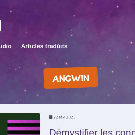
udio
Articles traduits
ANGWIN
22
fév 2023
Démystifier les conn