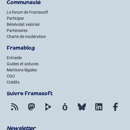
Communauté
Le forum de Framasoft
Participer
Bénévolat valorisé
Partenaires
Charte de modération
Framablog
Entraide
Guides et astuces
Mentions légales
CGU
Crédits
Suivre Framasoft
Flux RSS
Mastodon
PeerTube
Mobilizon
Bluesky
LinkedIn
Fac
Newsletter