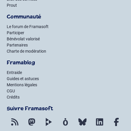
Prout
Communauté
Le forum de Framasoft
Participer
Bénévolat valorisé
Partenaires
Charte de modération
Framablog
Entraide
Guides et astuces
Mentions légales
CGU
Crédits
Suivre Framasoft
Flux RSS
Mastodon
PeerTube
Mobilizon
Bluesky
LinkedIn
Fac