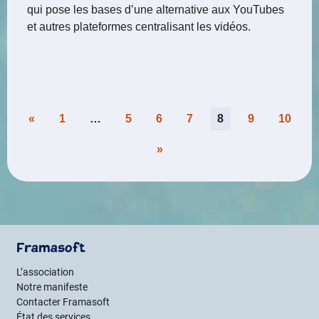
qui pose les bases d’une alternative aux YouTubes
et autres plateformes centralisant les vidéos.
Pagination
«
1
…
5
6
7
8
9
10
des
»
publications
Framasoft
L’association
Notre manifeste
Contacter Framasoft
État des services