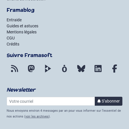
Framablog
Entraide
Guides et astuces
Mentions légales
CGU
Crédits
Suivre Framasoft
Flux RSS
Mastodon
PeerTube
Mobilizon
Bluesky
LinkedIn
Fac
Newsletter
Votre courriel
à la 
S’abonner
Nous envoyons environ 4 messages par an pour vous informer sur l’essentiel de
nos actions (
voir les archives
).