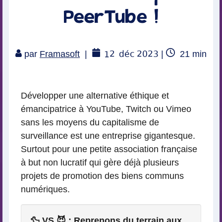
PeerTube !
12
déc 2023
Temps
par
Framasoft
|
|
21
min
de
lecture
Développer une alternative éthique et
émancipatrice à YouTube, Twitch ou Vimeo
sans les moyens du capitalisme de
surveillance est une entreprise gigantesque.
Surtout pour une petite association française
à but non lucratif qui gère déjà plusieurs
projets de promotion des biens communs
numériques.
🦆 VS 😈 : Reprenons du terrain aux