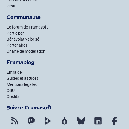
État des services
Prout
Communauté
Le forum de Framasoft
Participer
Bénévolat valorisé
Partenaires
Charte de modération
Framablog
Entraide
Guides et astuces
Mentions légales
CGU
Crédits
Suivre Framasoft
Flux RSS
Mastodon
PeerTube
Mobilizon
Bluesky
LinkedIn
Fac