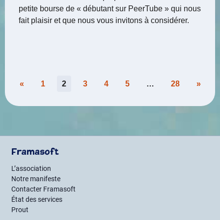
petite bourse de « débutant sur PeerTube » qui nous
fait plaisir et que nous vous invitons à considérer.
Pagination
«
1
2
3
4
5
…
28
»
des
publications
Framasoft
L’association
Notre manifeste
Contacter Framasoft
État des services
Prout