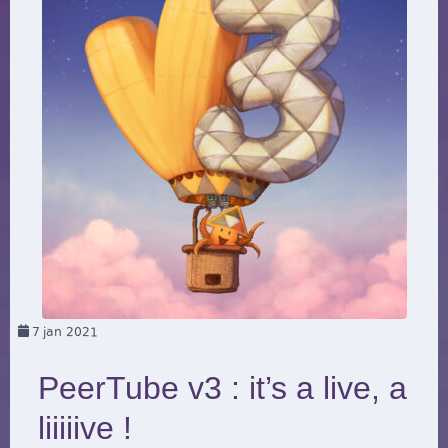
7
jan 2021
PeerTube v3 : it’s a live, a
liiiiive !