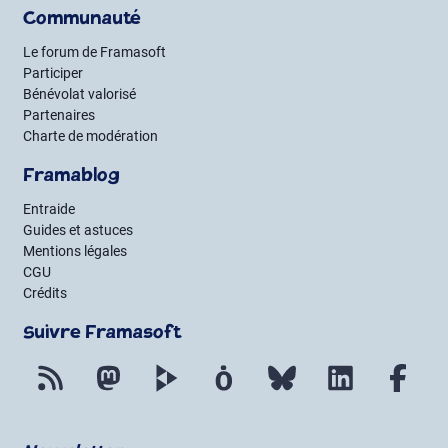
Communauté
Le forum de Framasoft
Participer
Bénévolat valorisé
Partenaires
Charte de modération
Framablog
Entraide
Guides et astuces
Mentions légales
CGU
Crédits
Suivre Framasoft
Flux RSS
Mastodon
PeerTube
Mobilizon
Bluesky
LinkedIn
Fac