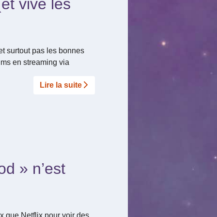
et vive les
et surtout pas les bonnes
lms en streaming via
Lire la suite­­
d » n’est
x que Netflix pour voir des