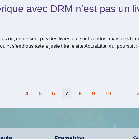
rique avec DRM n’est pas un liv
mazon, ce ne sont pas des livres qui sont vendus, mais des lic
u », s’enthousiaste à juste titre le site ActuaLitté, qui poursuit 
…
4
5
6
7
8
9
10
…
auté
Framablog
S