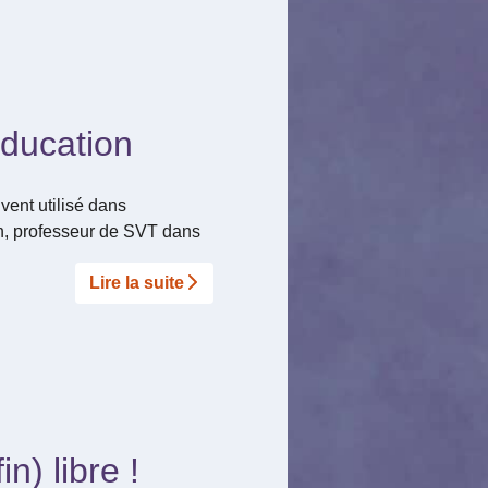
éducation
vent utilisé dans
ron, professeur de SVT dans
Lire la suite­­
) libre !