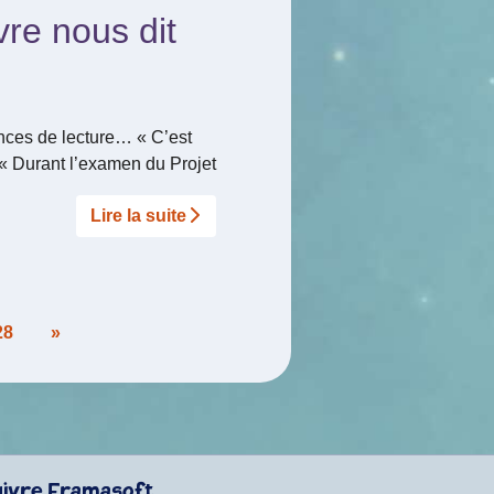
re nous dit
ences de lecture… « C’est
: « Durant l’examen du Projet
Lire la suite­­
28
»
uivre Framasoft