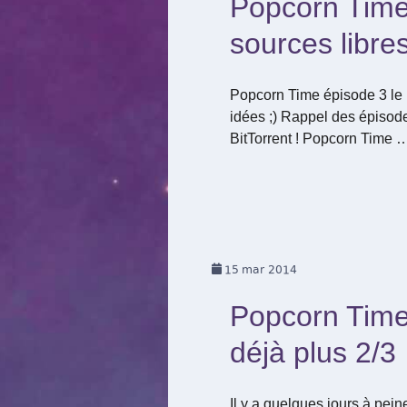
Popcorn Time 
sources libres
Popcorn Time épisode 3 le r
idées ;) Rappel des épisode
BitTorrent ! Popcorn Time 
15
mar 2014
Popcorn Time 
déjà plus 2/3
Il y a quelques jours à pei