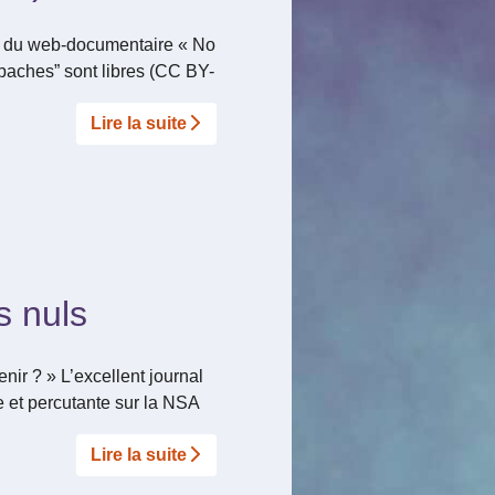
 » du web-documentaire « No
Apaches” sont libres (CC BY-
Lire la suite­­
s nuls
nir ? » L’excellent journal
e et percutante sur la NSA
Lire la suite­­