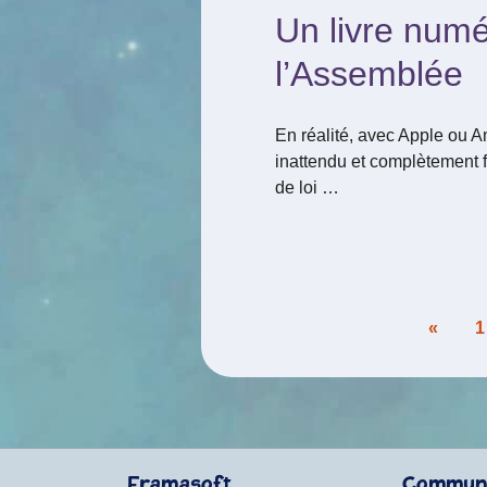
Un livre numé
l’Assemblée
En réalité, avec Apple ou A
inattendu et complètement fo
de loi …
Pagination
«
1
des
publications
Framasoft
Commun