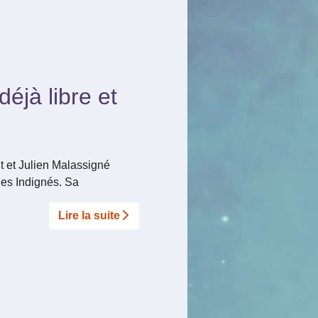
éjà libre et
t et Julien Malassigné
des Indignés. Sa
Lire la suite­­