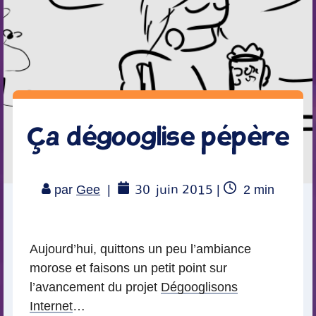
Ça dégooglise pépère
30
juin 2015
Temps
par
Gee
|
|
2
min
de
lecture
Aujourd’hui, quittons un peu l’ambiance
morose et faisons un petit point sur
l’avancement du projet
Dégooglisons
Internet
…