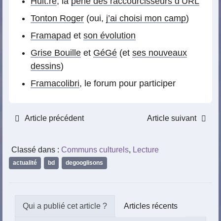
Huit.re
, la
perle des raccourcisseurs d’URL
Tonton Roger
(oui,
j’ai choisi mon camp
)
Framapad
et
son évolution
Grise Bouille
et
GéGé
(et
ses nouveaux
dessins
)
Framacolibri
, le forum pour participer
Article précédent
Article suivant
Classé dans :
Communs culturels
,
Lecture
actualité
,
bd
,
degooglisons
Articles récents