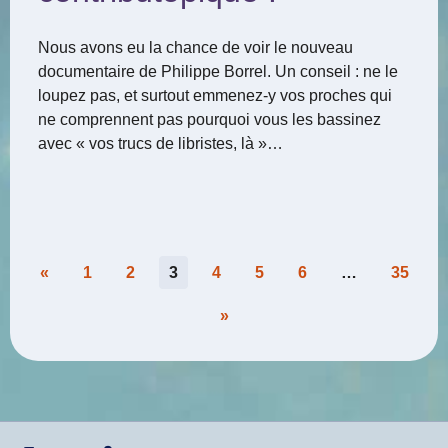
Nous avons eu la chance de voir le nouveau
documentaire de Philippe Borrel. Un conseil : ne le
loupez pas, et surtout emmenez-y vos proches qui
ne comprennent pas pourquoi vous les bassinez
avec « vos trucs de libristes, là »…
Pagination
«
1
2
3
4
5
6
…
35
des
»
publications